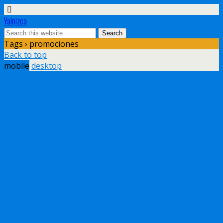
Yalnizca
Tags › promociones
Back to top
mobile
desktop